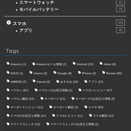
スマートウォッチ
13
モバイルバッテリー
23
102
スマホ
アプリ
45
Tags
Amazon
(1)
Amazonセール情報
(2)
Android
(13)
Anker
(8)
ASUS
(1)
cheero
(2)
Google
(9)
iPhone
(3)
Review
(80)
UMIDIGI
(7)
Xiaomi
(4)
おすすめ
(18)
アプリ
(15)
イヤホン
(61)
イヤホンのお役立情報
(1)
イヤホンレビュー
(47)
イヤホン解説
(10)
キーボード
(21)
キーボードのお役立ち情報
(5)
キーボードレビュー
(12)
キーボード解説
(3)
スマホ
(65)
スマホのお役立ち情報
(31)
スマホレビュー
(11)
スマホ解説
(12)
スマートウォッチ
(13)
スマートウォッチのお役立ち情報
(2)