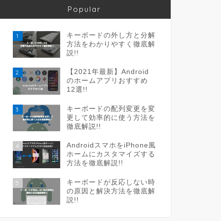
Popular
キーボードの外し方と分解
1
方法をわかりやすく徹底解
説!!
【2021年最新】Android
2
のホームアプリおすすめ
12選!!
キーボードの配列変更を変
3
更して効率的に使う方法を
徹底解説!!
AndroidスマホをiPhone風
4
ホームにカスタマイズする
方法を徹底解説!!
キーボードが反応しない時
5
の原因と解決方法を徹底解
説!!