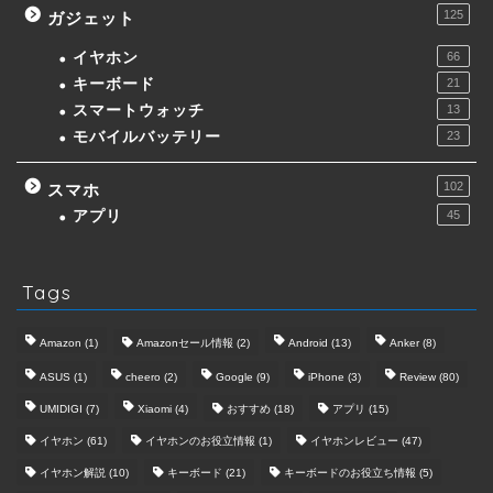
125
ガジェット
イヤホン
66
キーボード
21
スマートウォッチ
13
モバイルバッテリー
23
102
スマホ
アプリ
45
Tags
Amazon
(1)
Amazonセール情報
(2)
Android
(13)
Anker
(8)
ASUS
(1)
cheero
(2)
Google
(9)
iPhone
(3)
Review
(80)
UMIDIGI
(7)
Xiaomi
(4)
おすすめ
(18)
アプリ
(15)
イヤホン
(61)
イヤホンのお役立情報
(1)
イヤホンレビュー
(47)
イヤホン解説
(10)
キーボード
(21)
キーボードのお役立ち情報
(5)