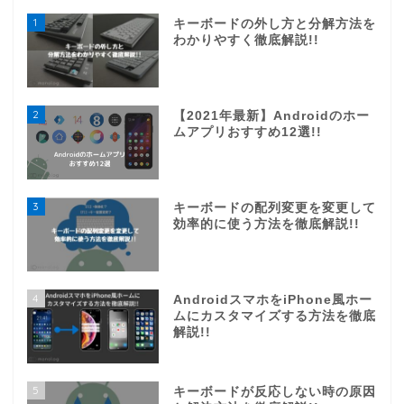
1
キーボードの外し方と分解方法を
わかりやすく徹底解説!!
2
【2021年最新】Androidのホー
ムアプリおすすめ12選!!
3
キーボードの配列変更を変更して
効率的に使う方法を徹底解説!!
4
AndroidスマホをiPhone風ホー
ムにカスタマイズする方法を徹底
解説!!
5
キーボードが反応しない時の原因