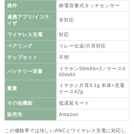
操作
静電容量式タッチセンサー
連携アプリ/イコラ
非対応
イザ
ワイヤレス充電
対応
ペアリング
リレー伝送/片耳対応
チップセット
不明
イヤホン50mAh×2／ケース4
バッテリー容量
00mAh
イヤホン片耳4.1g 本体+充電
重量
ケース42g
その他機能
低遅延モード
販売先
Amazon
この価格帯では珍しいANCとワイヤレス充電に対応し