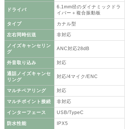
6.1mm径のダイナミックドラ
ドライバ
イバー＋複合振動板
タイプ
カナル型
左右同時伝送
非対応
ノイズキャンセリン
ANC対応28dB
グ
外音取り込み
対応
通話ノイズキャンセ
対応/4マイク/ENC
リング
マルチペアリング
対応
マルチポイント接続
非対応
インターフェース
USB/TypeC
防水性能
IPX5