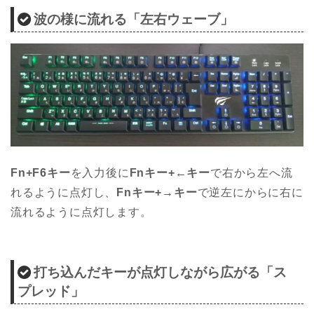
波の様に流れる「左右ウェーブ」
Fn+F6キー
を入力後に
Fnキー+←キー
で右から左へ流
れるように点灯し、
Fnキー+→キー
で逆左にからに右に
流れるように点灯します。
打ち込んだキーが点灯しながら広がる「ス
プレッド」