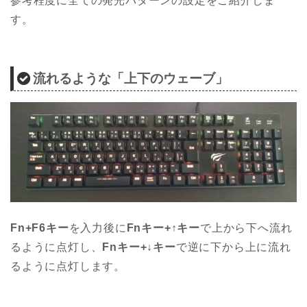
参考程度に全ての発光パターンの設定をご紹介しま
す。
流れるような「上下のウェーブ」
Fn+F6キー
を入力後に
Fnキー+↑キー
で上から下へ流れ
るように点灯し、
Fnキー+↓キー
で逆に下から上に流れ
るように点灯します。