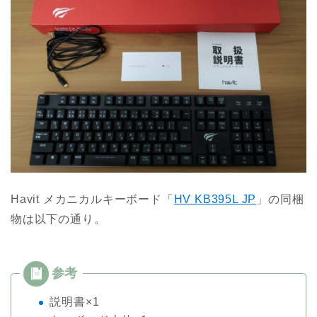
Havit メカニカルキーボード「
HV KB395L JP
」の
同梱
物は以下の通り。
説明書×1