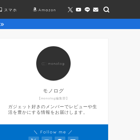
スマホ
Amazon
モノログ
【monolog編集部】
ガジェット好きのメンバーでレビューや生
活を豊かにする情報をお届けします。
＼ Follow me ／