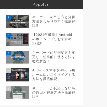
Popular
キーボードの外し方と分解
1
方法をわかりやすく徹底解
説!!
【2021年最新】Android
2
のホームアプリおすすめ
12選!!
キーボードの配列変更を変
3
更して効率的に使う方法を
徹底解説!!
AndroidスマホをiPhone風
4
ホームにカスタマイズする
方法を徹底解説!!
キーボードが反応しない時
5
の原因と解決方法を徹底解
説!!