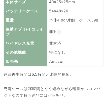
本体サイズ
40×25×25mm
バッテリーケース
54×48×26
重量
本体4.8g/片側 ケース39g
連携アプリ/イコライ
非対応
ザ
ワイヤレス充電
非対応
その他機能
特になし
販売先
Amazon
連続再生時間は6.5時間と比較的長め。
充電ケースは20時間とやや短めながら軽量かつコンパ
クトなので持ち運びにはバッチリ。