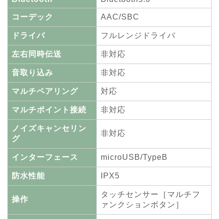
コーデック
AAC/SBC
ドライバ
フルレンジドライバ
左右同時伝送
非対応
音取り込み
非対応
マルチペアリング
対応
マルチポイント接続
非対応
ノイズキャンセリン
非対応
グ
インターフェース
microUSB/TypeB
防水性能
IPX5
タッチセンサー［マルチフ
操作
ァンクションボタン］